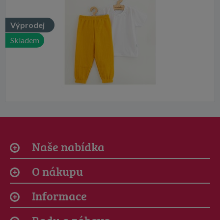
Výprodej
Skladem
Naše nabídka
O nákupu
Informace