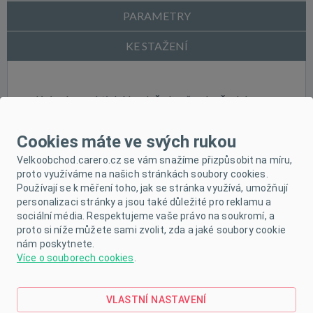
PARAMETRY
KE STAŽENÍ
Krásné a praktické bavlněné pyžamko české
značky New Baby. Pyžamko s roztomilým
Cookies máte ve svých rukou
dětským motivem se skládá z trička s dlouhým
Velkoobchod.carero.cz se vám snažíme přizpůsobit na míru,
rukávem a kalhot. Bavlněné tričko je velmi
proto využíváme na našich stránkách soubory cookies.
Používají se k měření toho, jak se stránka využívá, umožňují
pohodlné už jen tím, že je vyrobeno z kvalitní
personalizaci stránky a jsou také důležité pro reklamu a
bavlny, bez zapínání, s jemným lemem okolo krčku.
sociální média. Respektujeme vaše právo na soukromí, a
proto si níže můžete sami zvolit, zda a jaké soubory cookie
Lem nesmí tlačit, obepínat a tričko se musí snadno
nám poskytnete.
oblékat přes hlavičku. Kalhoty mají na nohavičkách
Více o souborech cookies
.
příjemné lemy a v pase lem s gumičkou, která
netlačí. Použití kvalitních materiálů a příjemný střih
VLASTNÍ NASTAVENÍ