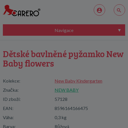
Navigace
Dětské bavlněné pyžamko New
Baby flowers
Kolekce:
New Baby Kindergarten
Značka:
NEW BABY
ID zboží:
57128
EAN:
8596164166475
Váha:
0,3 kg
Barva:
Růžová