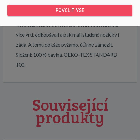
zaručují maximální pohodlí, tvarovou stálost a
POVOLIT VŠE
jednoduchou údržbu. Pro děti je pyžamo mnohem
vhodnější než noční košile, protože se při spánku
více vrtí, odkopávají a pak mají studené nožičky i
záda. A tomu dokáže pyžamo, účinně zamezit.
Složení: 100 % bavlna. OEKO-TEX STANDARD
100.
Související
produkty