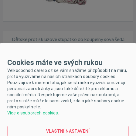
Dětské protiskluzové stupátko do koupelny sova šedá
Cookies máte ve svých rukou
Velkoobchod.carero.cz se vám snažíme přizpůsobit na míru,
proto využíváme na našich stránkách soubory cookies.
Používají se k měření toho, jak se stránka využívá, umožňují
Skladem
personalizaci stránky a jsou také důležité pro reklamu a
sociální média. Respektujeme vaše právo na soukromí, a
proto si níže můžete sami zvolit, zda a jaké soubory cookie
nám poskytnete.
Více o souborech cookies
.
VLASTNÍ NASTAVENÍ