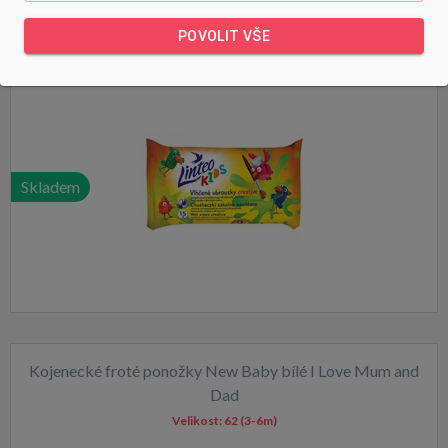
Dětské vlhčené ubrousky Linteo Baby Kids 15 ks
POVOLIT VŠE
Skladem
Kojenecké froté ponožky New Baby bílé I Love Mum and
Dad
Velikost:
62 (3-6m)