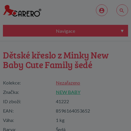
Navigace
Dětské křeslo z Minky New
Baby Cute Family šedé
Kolekce:
Nezařazeno
Značka:
NEW BABY
ID zboží:
41222
EAN:
8596164053652
Váha:
1 kg
Barva:
Šedá