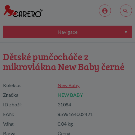
Navigace
Dětské punčocháče z
mikrovlákna New Baby černé
Kolekce:
New Baby
Značka:
NEW BABY
ID zboží:
31084
EAN:
8596164002421
Váha:
0,04 kg
Barva:
Černá