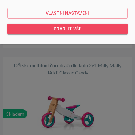
Skladem
VLASTNÍ NASTAVENÍ
POVOLIT VŠE
Dětské multifunkční odrážedlo kolo 2v1 Milly Mally
JAKE Classic Candy
Skladem