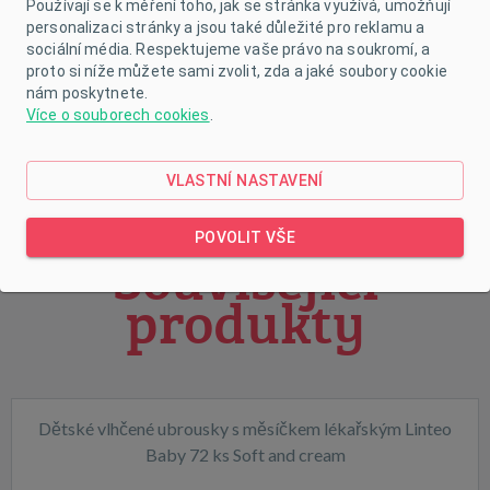
Používají se k měření toho, jak se stránka využívá, umožňují
personalizaci stránky a jsou také důležité pro reklamu a
třpytivými kamínky. Čepička je ušitá z prodyšného
sociální média. Respektujeme vaše právo na soukromí, a
materiálu, proto je vhodná pro jarní i podzimní dny.
proto si níže můžete sami zvolit, zda a jaké soubory cookie
nám poskytnete.
Složení: 100% bavlna. Materiál je pružný. Obvod
Více o souborech cookies
.
kolem hlavičky cca 42-46 cm.
VLASTNÍ NASTAVENÍ
POVOLIT VŠE
Související
produkty
Dětské vlhčené ubrousky s měsíčkem lékařským Linteo
Baby 72 ks Soft and cream