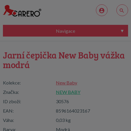
Navigace
Jarní čepička New Baby vážka
modrá
Kolekce:
New Baby
Značka:
NEW BABY
ID zboží:
30576
EAN:
8596164023167
Váha:
0,03 kg
Barva:
Modrá