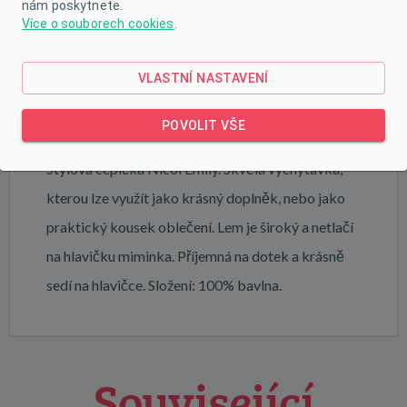
nám poskytnete.
PARAMETRY
Více o souborech cookies
.
VIDEO
VLASTNÍ NASTAVENÍ
KE STAŽENÍ
POVOLIT VŠE
Stylová čepička Nicol Emily. Skvělá vychytávka,
kterou lze využít jako krásný doplněk, nebo jako
praktický kousek oblečení. Lem je široký a netlačí
na hlavičku miminka. Příjemná na dotek a krásně
sedí na hlavičce. Složení: 100% bavlna.
Související