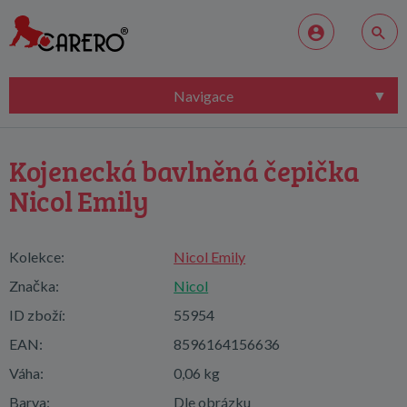
Navigace
Kojenecká bavlněná čepička
Nicol Emily
Kolekce:
Nicol Emily
Značka:
Nicol
ID zboží:
55954
EAN:
8596164156636
Váha:
0,06 kg
Barva:
Dle obrázku