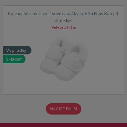
Kojenecké zimní semiškové capáčky ke křtu New Baby 3-
6 m kluk
Velikost:
3- 6 m
Výprodej
Skladem
NAČÍST DALŠÍ