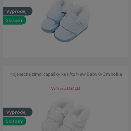
Výprodej
Skladem
Kojenecké zimní capáčky ke křtu New Baby 0-3 m holka
Velikost:
116/122
Výprodej
Skladem