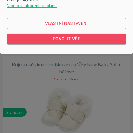
Více o souborech cookies
.
Skladem
VLASTNÍ NASTAVENÍ
POVOLIT VŠE
Kojenecké zimní semiškové capáčky New Baby 3-6 m
béžové
Velikost:
3- 6 m
Skladem