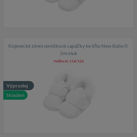
Kojenecké zimní semiškové capáčky ke křtu New Baby 0-
3 m kluk
Velikost:
116/122
Výprodej
Skladem