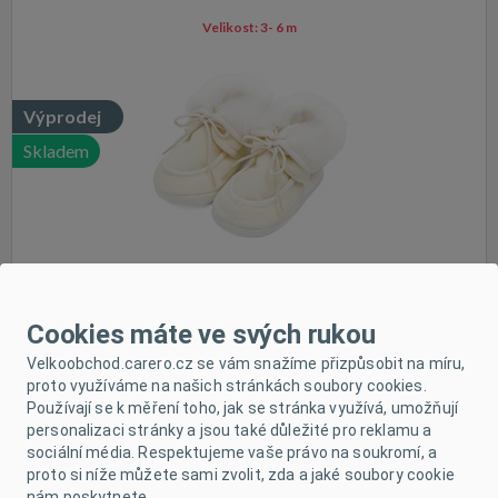
Velikost:
3- 6 m
Výprodej
Skladem
Cookies máte ve svých rukou
Kojenecké zimní semiškové capáčky New Baby 0-3 m
Velkoobchod.carero.cz se vám snažíme přizpůsobit na míru,
béžové
proto využíváme na našich stránkách soubory cookies.
Používají se k měření toho, jak se stránka využívá, umožňují
Velikost:
116/122
personalizaci stránky a jsou také důležité pro reklamu a
sociální média. Respektujeme vaše právo na soukromí, a
proto si níže můžete sami zvolit, zda a jaké soubory cookie
nám poskytnete.