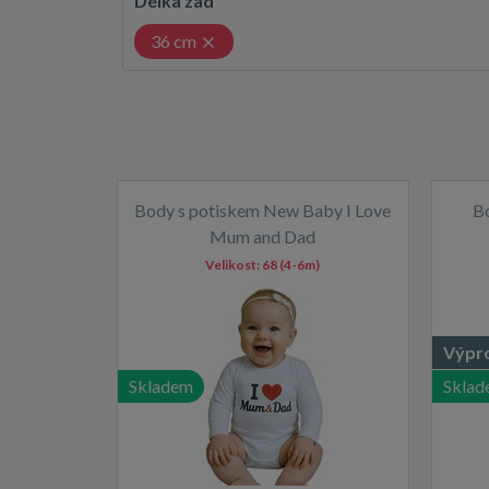
Délka zad
36 cm
Body s potiskem New Baby I Love
B
Mum and Dad
Velikost:
68 (4-6m)
Výpr
Skladem
Sklad