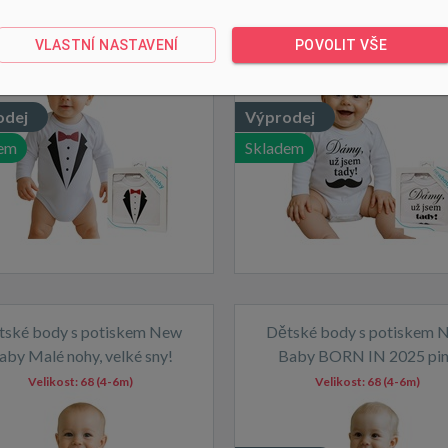
smoking - dárkové balení
Dámy, už jsem tady! - dár
balení
Velikost:
68 (4-6m)
Velikost:
68 (4-6m)
VLASTNÍ NASTAVENÍ
POVOLIT VŠE
odej
Výprodej
em
Skladem
tské body s potiskem New
Dětské body s potiskem 
aby Malé nohy, velké sny!
Baby BORN IN 2025 pi
Velikost:
68 (4-6m)
Velikost:
68 (4-6m)