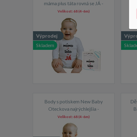
máma plus táta rovná se JÁ -
dárkové balení
Velikost:
68 (4-6m)
Výprodej
Výpr
Skladem
Sklad
Body s potiskem New Baby
Dě
Oteckova najrýchlejšia -
B
darčekové balenie
Velikost:
68 (4-6m)