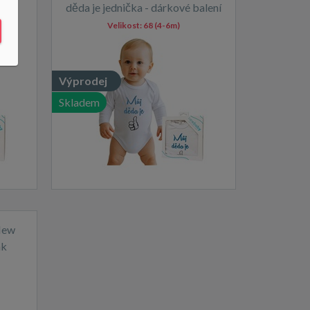
kové
děda je jednička - dárkové balení
Velikost:
68 (4-6m)
Výprodej
Skladem
New
nk