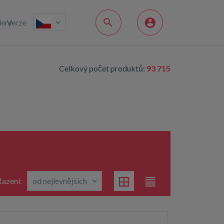
lery
Verze
Celkový počet produktů:
93 715
azení: