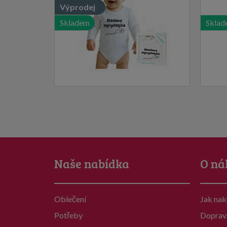
Výprodej
Skladem
Sklad
Naše nabídka
O ná
Oblečení
Jak na
Potřeby
Doprav