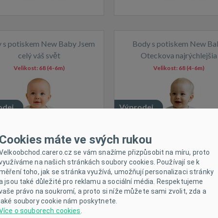
 s potiskem New Baby Jsem
Body s potiskem New Ba
celý váš svět
Oteckova najrýchlejšia
Velikost:
68 (4-6m)
Velikost:
68 (4-6m)
odej
Výprodej
em
Skladem
Cookies máte ve svých rukou
Velkoobchod.carero.cz se vám snažíme přizpůsobit na míru, proto
využíváme na našich stránkách soubory cookies. Používají se k
měření toho, jak se stránka využívá, umožňují personalizaci stránky
a jsou také důležité pro reklamu a sociální média. Respektujeme
vaše právo na soukromí, a proto si níže můžete sami zvolit, zda a
jaké soubory cookie nám poskytnete.
Více o souborech cookies
.
ody s potiskem New Baby
Body s potiskem New Ba