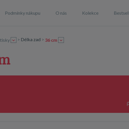
Podmínky nákupu
O nás
Kolekce
Bestsel
>
Délka zad
>
tisky
36 cm
cm
Ř