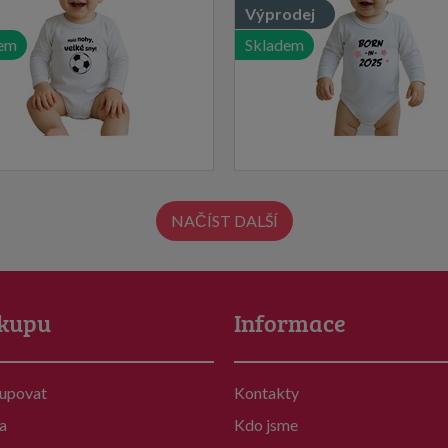
Výprodej
em
Skladem
NAČÍST DALŠÍ
kupu
Informace
kupovat
Kontakty
a
Kdo jsme