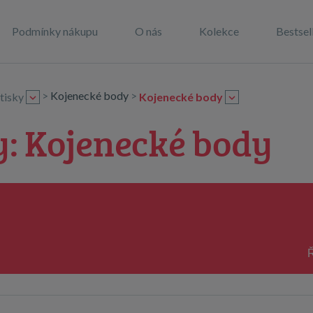
Podmínky nákupu
O nás
Kolekce
Bestsel
>
Kojenecké body
>
tisky
Kojenecké body
y: Kojenecké body
Ř