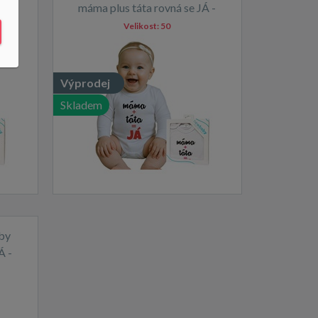
Á -
máma plus táta rovná se JÁ -
dárkové balení
Velikost:
50
Výprodej
Skladem
by
Á -