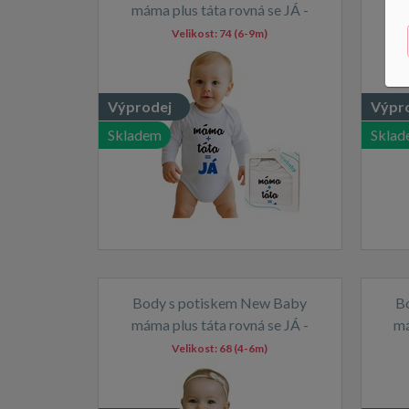
máma plus táta rovná se JÁ -
má
dárkové balení
Velikost:
74 (6-9m)
Výprodej
Výpr
Skladem
Sklad
Body s potiskem New Baby
B
máma plus táta rovná se JÁ -
má
dárkové balení
Velikost:
68 (4-6m)