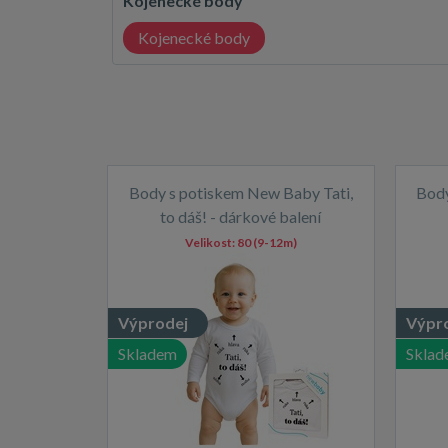
Kojenecké body
Kojenecké body
Body s potiskem New Baby Tati,
Body
to dáš! - dárkové balení
Velikost:
80 (9-12m)
Výprodej
Výpr
Skladem
Sklad