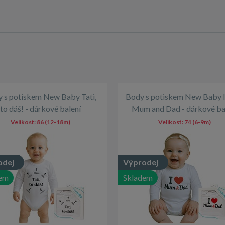
 s potiskem New Baby Tati,
Body s potiskem New Baby I
to dáš! - dárkové balení
Mum and Dad - dárkové ba
Velikost:
86 (12-18m)
Velikost:
74 (6-9m)
odej
Výprodej
em
Skladem