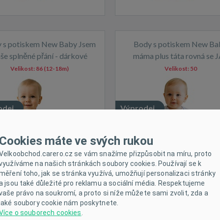
 s potiskem New Baby Jsem
Body s potiskem New Ba
še splněné přání - dárkové
máma plus táta rovná se J
balení
dárkové balení
Velikost:
86 (12-18m)
Velikost:
50
odej
Výprodej
em
Skladem
Cookies máte ve svých rukou
Velkoobchod.carero.cz se vám snažíme přizpůsobit na míru, proto
využíváme na našich stránkách soubory cookies. Používají se k
měření toho, jak se stránka využívá, umožňují personalizaci stránky
a jsou také důležité pro reklamu a sociální média. Respektujeme
vaše právo na soukromí, a proto si níže můžete sami zvolit, zda a
jaké soubory cookie nám poskytnete.
Více o souborech cookies
.
ody s potiskem New Baby
Body s potiskem New Ba