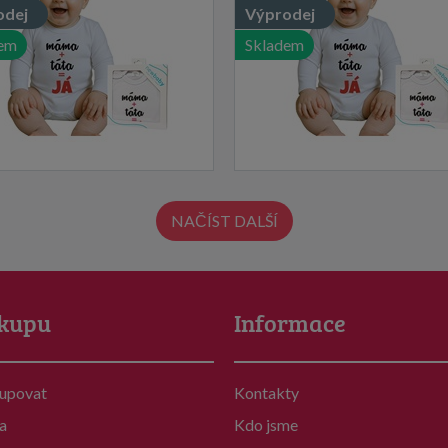
odej
Výprodej
em
Skladem
NAČÍST DALŠÍ
kupu
Informace
kupovat
Kontakty
a
Kdo jsme