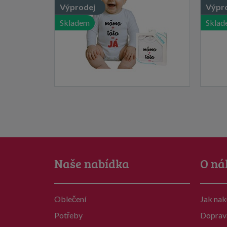
Výprodej
Výpr
Skladem
Sklad
Naše nabídka
O ná
Oblečení
Jak na
Potřeby
Doprav