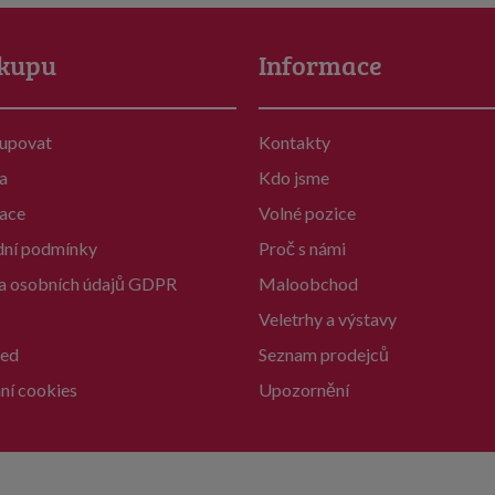
kupu
Informace
kupovat
Kontakty
a
Kdo jsme
ace
Volné pozice
ní podmínky
Proč s námi
a osobních údajů GDPR
Maloobchod
Veletrhy a výstavy
ed
Seznam prodejců
ní cookies
Upozornění