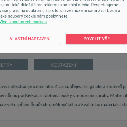
a jsou také důležité pro reklamu a sociální média. Respektujeme
vaše právo na soukromí, a proto si níže můžete sami zvolit, zda a
jaké soubory cookie nám poskytnete.
Více o souborech cookies
.
VLASTNÍ NASTAVENÍ
POVOLIT VŠE
ETRY
KE STAŽENÍ
y collection pro miminka. Krásná, hřejivá, originální a zároveň pr
á bavlněnou podšívkou a zdobená oušky s moderními pruhy. Materiá
á z velmi příjemňoučkého, měkoučkého a kvalitního materiálu, kte