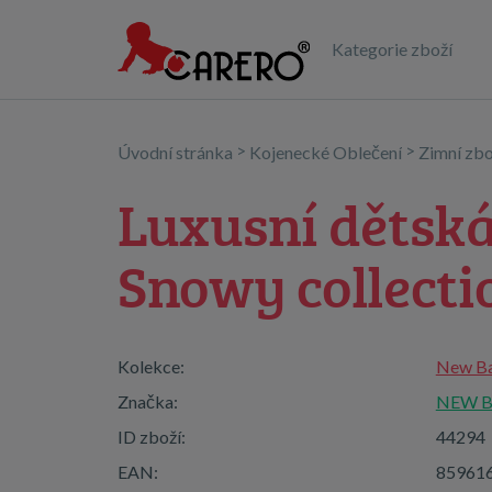
Kategorie zboží
>
>
Úvodní stránka
Kojenecké Oblečení
Zimní zbo
Luxusní dětská
Snowy collecti
Kolekce:
New Ba
Značka:
NEW 
ID zboží:
44294
EAN:
85961