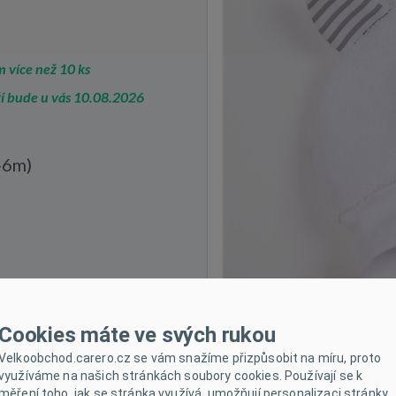
 více než 10 ks
í bude u vás 10.08.2026
-6m)
Cookies máte ve svých rukou
Velkoobchod.carero.cz se vám snažíme přizpůsobit na míru, proto
využíváme na našich stránkách soubory cookies. Používají se k
měření toho, jak se stránka využívá, umožňují personalizaci stránky