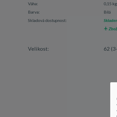
Váha:
0,15 kg
Barva:
Bílá
Skladová dostupnost:
Skladem
Zbož
Velikost:
62 (3