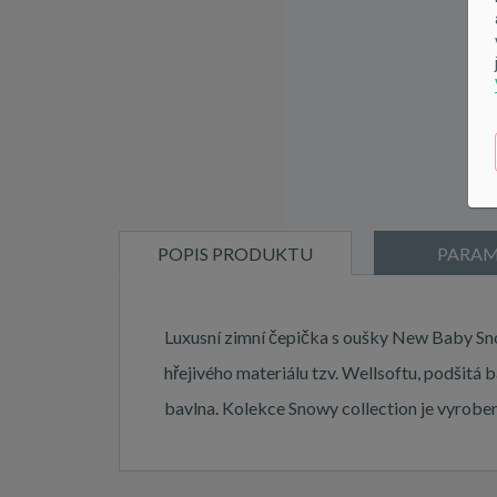
POPIS PRODUKTU
PARAM
Luxusní zimní čepička s oušky New Baby Snow
hřejivého materiálu tzv. Wellsoftu, podšit
bavlna. Kolekce Snowy collection je vyroben