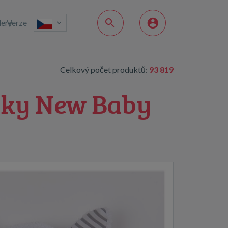
lery
Verze
Celkový počet produktů:
93 819
ušky New Baby