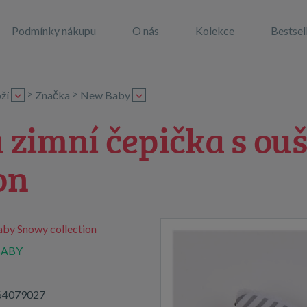
Podmínky nákupu
O nás
Kolekce
Bestsel
>
>
ží
Značka
New Baby
 zimní čepička s o
on
by Snowy collection
BABY
64079027