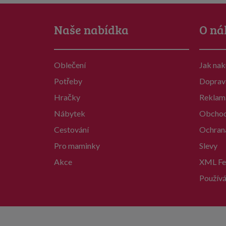
Naše nabídka
O ná
Oblečení
Jak na
Potřeby
Doprav
Hračky
Reklam
Nábytek
Obchod
Cestování
Ochran
Pro maminky
Slevy
Akce
XML Fe
Používá