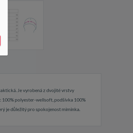
aktická. Je vyrobená z dvojité vrstvy
l: 100% polyester-wellsoft, podšívka 100%
rý je důležitý pro spokojenost miminka.