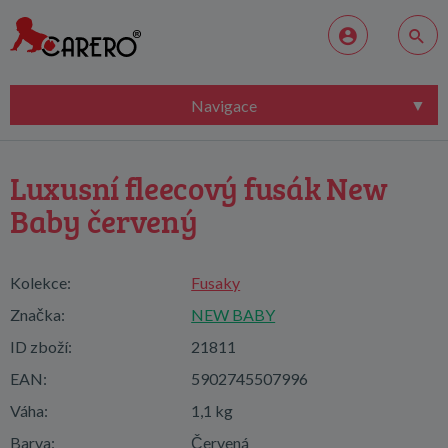
Navigace
Luxusní fleecový fusák New
Baby červený
Kolekce:
Fusaky
Značka:
NEW BABY
ID zboží:
21811
EAN:
5902745507996
Váha:
1,1 kg
Barva:
Červená