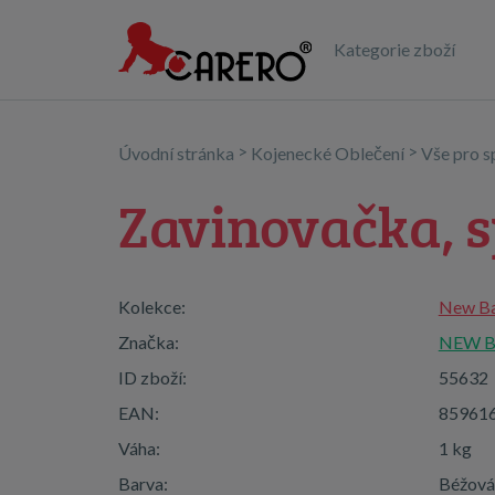
Kategorie zboží
>
>
Úvodní stránka
Kojenecké Oblečení
Vše pro 
Zavinovačka, 
Kolekce:
New Ba
Značka:
NEW 
ID zboží:
55632
EAN:
85961
Váha:
1 kg
Barva:
Béžová