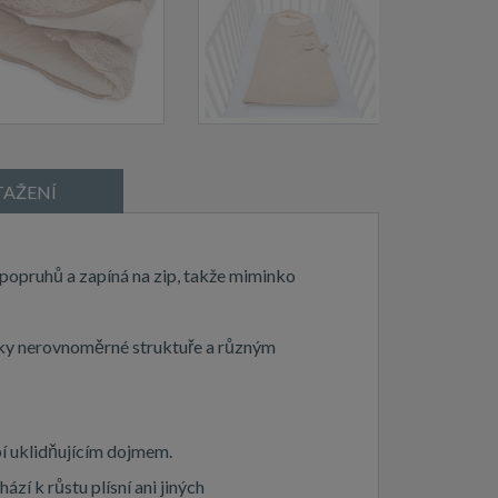
TAŽENÍ
popruhů a zapíná na zip, takže miminko
íky nerovnoměrné struktuře a různým
bí uklidňujícím dojmem.
zí k růstu plísní ani jiných