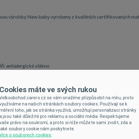
jsou výrobky New baby vyrobeny z kvalitních certifikovaných mater
lň: antialergické vlákno
Cookies máte ve svých rukou
Velkoobchod.carero.cz se vám snažíme přizpůsobit na míru, proto
využíváme na našich stránkách soubory cookies. Používají se k
měření toho, jak se stránka využívá, umožňují personalizaci stránky
a jsou také důležité pro reklamu a sociální média. Respektujeme
vaše právo na soukromí, a proto si níže můžete sami zvolit, zda a
jaké soubory cookie nám poskytnete.
Více o souborech cookies
.