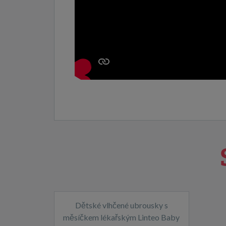
Dětské vlhčené ubrousky s
měsíčkem lékařským Linteo Baby