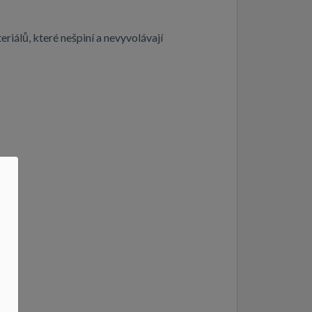
iálů, které nešpiní a nevyvolávají