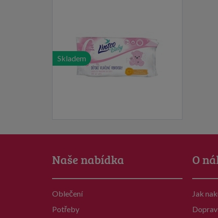
72 ks Soft and cream
Skladem
Naše nabídka
O ná
Oblečení
Jak na
Potřeby
Doprav