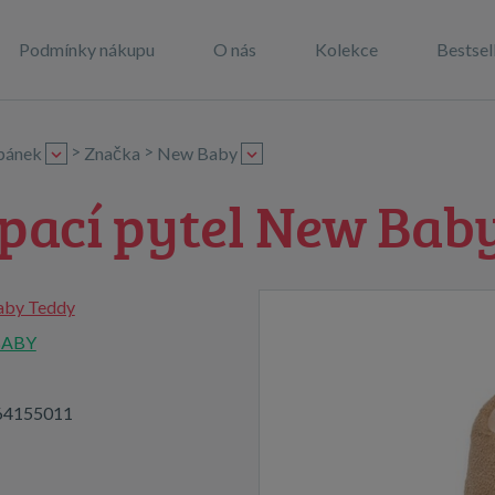
Podmínky nákupu
O nás
Kolekce
Bestsel
>
>
spánek
Značka
New Baby
spací pytel New Bab
by Teddy
BABY
64155011