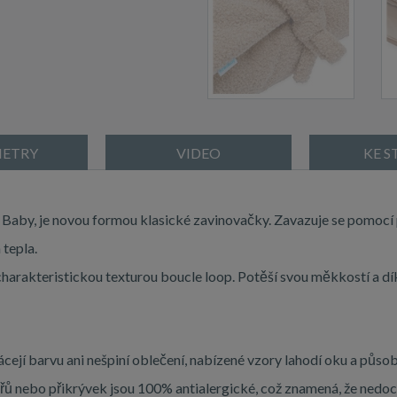
ETRY
VIDEO
KE S
Baby, je novou formou klasické zavinovačky. Zavazuje se pomocí 
tepla.
harakteristickou texturou boucle loop. Potěší svou měkkostí a d
ejí barvu ani nešpiní oblečení, nabízené vzory lahodí oku a půso
ů nebo přikrývek jsou 100% antialergické, což znamená, že nedochá