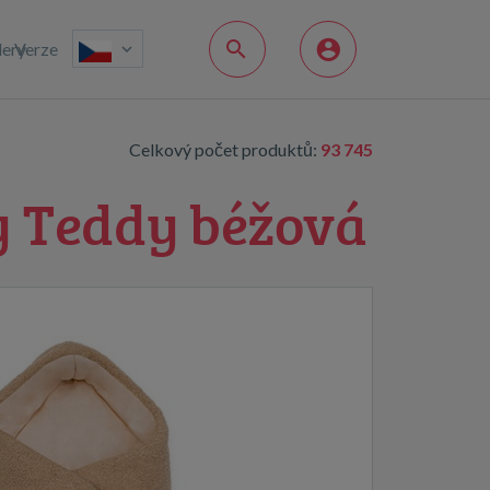
lery
Verze
Celkový počet produktů:
93 745
y Teddy béžová