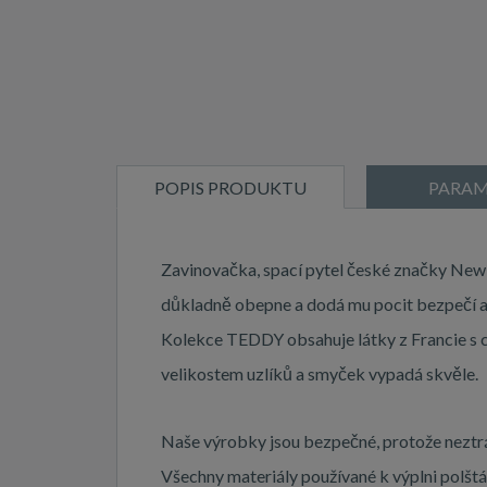
POPIS PRODUKTU
PARAM
Zavinovačka, spací pytel české značky New 
důkladně obepne a dodá mu pocit bezpečí a 
Kolekce TEDDY obsahuje látky z Francie s c
velikostem uzlíků a smyček vypadá skvěle.
Naše výrobky jsou bezpečné, protože neztrác
Všechny materiály používané k výplni polštář